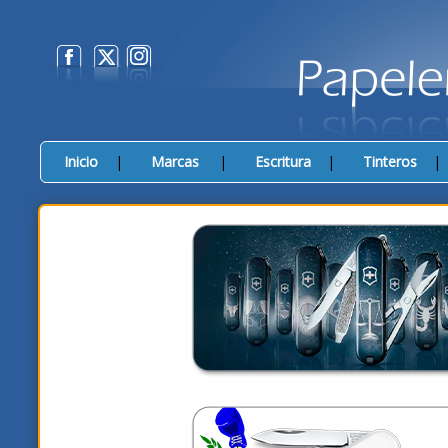
Inicio
|
Marcas
|
Escritura
|
Tinteros